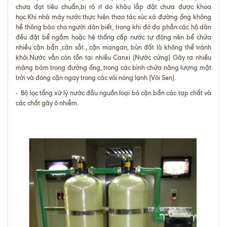
chưa đạt tiêu chuẩn,bị rò rỉ do khâu lắp đặt chưa được khoa
học.Khi nhà máy nước thực hiện thao tác súc xả đường ống không
hề thông báo cho người dân biết, trong khi đó đa phần các hộ dân
đều đặt bể ngầm hoặc hệ thống cấp nước tự động nên bể chứa
nhiều cặn bẩn ,cặn sắt , cặn mangan, bùn đất là không thể tránh
khỏi.Nước vẫn còn tồn tại nhiều Canxi (Nước cứng) Gây ra nhiều
mảng bám trong đường ống, trong các bình chứa năng lượng mặt
trời và đóng cặn ngay trong các vòi nóng lạnh (Vòi Sen).
- Bộ lọc tổng xử lý nước đầu nguồn loại bỏ cặn bẩn các tạp chất và
các chất gây ô nhiễm.