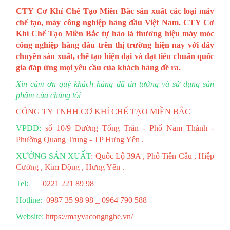
CTY Cơ Khí Chế Tạo Miền Bắc sản xuất các loại máy
chế tạo, máy công nghiệp hàng đầu Việt Nam. CTY Cơ
Khí Chế Tạo Miền Bắc tự hào là thương hiệu máy móc
công nghiệp hàng đầu trên thị trường hiện nay với dây
chuyền sản xuất, chế tạo hiện đại và đạt tiêu chuẩn quốc
gia đáp ứng mọi yêu cầu của khách hàng đề ra.
Xin cảm ơn quý khách hàng đã tin tưởng và sử dụng sản
phẩm của chúng tôi
CÔNG TY TNHH CƠ KHÍ CHẾ TẠO MIỀN BẮC
VPĐD:
số 10/9 Đường Tống Trân - Phố Nam Thành -
Phường Quang Trung - TP Hưng Yên .
XƯỞNG SẢN XUẤT
: Quốc Lộ 39A , Phố Tiên Cầu , Hiệp
Cường , Kim Động , Hưng Yên .
Tel:
0221 221 89 98
Hotline:
0987 35 98 98 _ 0964 790 588
Website:
https://mayvacongnghe.vn/