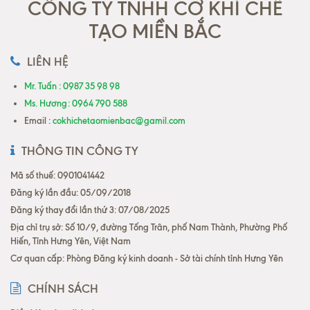
CÔNG TY TNHH CƠ KHÍ CHẾ
TẠO MIỀN BẮC
LIÊN HỆ
Mr. Tuấn : 0987 35 98 98
Ms. Hương: 0964 790 588
Email :
cokhichetaomienbac@gamil.com
THÔNG TIN CÔNG TY
Mã số thuế: 0901041442
Đăng ký lần đầu: 05/09/2018
Đăng ký thay đổi lần thứ 3: 07/08/2025
Địa chỉ trụ sở: Số 10/9, đường Tống Trân, phố Nam Thành, Phường Phố
Hiến, Tỉnh Hưng Yên, Việt Nam
Cơ quan cấp: Phòng Đăng ký kinh doanh - Sở tài chính tỉnh Hưng Yên
CHÍNH SÁCH