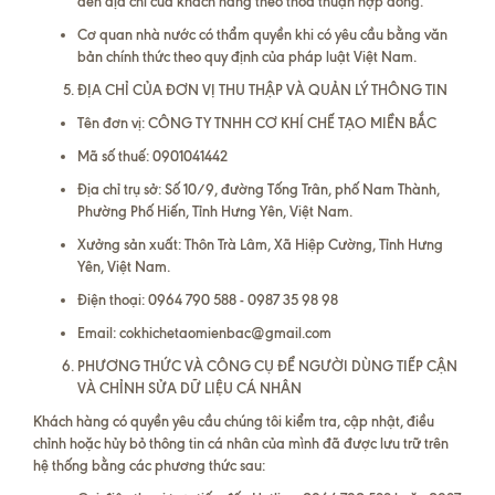
đến địa chỉ của khách hàng theo thỏa thuận hợp đồng.
Cơ quan nhà nước có thẩm quyền khi có yêu cầu bằng văn
bản chính thức theo quy định của pháp luật Việt Nam.
ĐỊA CHỈ CỦA ĐƠN VỊ THU THẬP VÀ QUẢN LÝ THÔNG TIN
Tên đơn vị: CÔNG TY TNHH CƠ KHÍ CHẾ TẠO MIỀN BẮC
Mã số thuế: 0901041442
Địa chỉ trụ sở: Số 10/9, đường Tống Trân, phố Nam Thành,
Phường Phố Hiến, Tỉnh Hưng Yên, Việt Nam.
Xưởng sản xuất: Thôn Trà Lâm, Xã Hiệp Cường, Tỉnh Hưng
Yên, Việt Nam.
Điện thoại: 0964 790 588 - 0987 35 98 98
Email: cokhichetaomienbac@gmail.com
PHƯƠNG THỨC VÀ CÔNG CỤ ĐỂ NGƯỜI DÙNG TIẾP CẬN
VÀ CHỈNH SỬA DỮ LIỆU CÁ NHÂN
Khách hàng có quyền yêu cầu chúng tôi kiểm tra, cập nhật, điều
chỉnh hoặc hủy bỏ thông tin cá nhân của mình đã được lưu trữ trên
hệ thống bằng các phương thức sau: