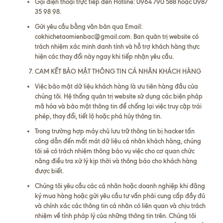
Gọi điện thoại trực tiếp đến Hotline: 0964 790 588 hoặc 0987
35 98 98.
Gửi yêu cầu bằng văn bản qua Email:
cokhichetaomienbac@gmail.com. Ban quản trị website có
trách nhiệm xác minh danh tính và hỗ trợ khách hàng thực
hiện các thay đổi này ngay khi tiếp nhận yêu cầu.
CAM KẾT BẢO MẬT THÔNG TIN CÁ NHÂN KHÁCH HÀNG
Việc bảo mật dữ liệu khách hàng là ưu tiên hàng đầu của
chúng tôi. Hệ thống quản trị website sử dụng các biện pháp
mã hóa và bảo mật thông tin để chống lại việc truy cập trái
phép, thay đổi, tiết lộ hoặc phá hủy thông tin.
Trong trường hợp
máy chủ lưu trữ thông tin bị hacker tấn
công dẫn đến mất mát dữ liệu cá nhân khách hàng, chúng
tôi sẽ có trách nhiệm thông báo vụ việc cho cơ quan chức
năng
điều tra xử lý kịp thời và thông báo cho khách hàng
được biết.
Chúng tôi yêu cầu các cá nhân hoặc doanh nghiệp khi đăng
ký mua hàng hoặc gửi yêu cầu tư vấn phải cung cấp đầy đủ
và chính xác các thông tin cá nhân có liên quan
và chịu trách
nhiệm về tính pháp lý của những thông tin trên. Chúng tôi