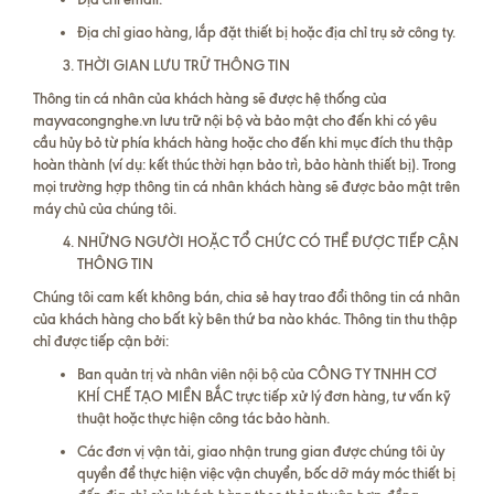
Địa chỉ giao hàng, lắp đặt thiết bị hoặc địa chỉ trụ sở công ty.
THỜI GIAN LƯU TRỮ THÔNG TIN
Thông tin cá nhân của khách hàng sẽ được hệ thống của
mayvacongnghe.vn lưu trữ nội bộ và bảo mật cho đến khi có yêu
cầu hủy bỏ từ phía khách hàng hoặc cho đến khi mục đích thu thập
hoàn thành (ví dụ: kết thúc thời hạn bảo trì, bảo hành thiết bị). Trong
mọi trường hợp thông tin cá nhân khách hàng sẽ được bảo mật trên
máy chủ của chúng tôi.
NHỮNG NGƯỜI HOẶC TỔ CHỨC CÓ THỂ ĐƯỢC TIẾP CẬN
THÔNG TIN
Chúng tôi cam kết không bán, chia sẻ hay trao đổi thông tin cá nhân
của khách hàng cho bất kỳ bên thứ ba nào khác. Thông tin thu thập
chỉ được tiếp cận bởi:
Ban quản trị và nhân viên nội bộ của CÔNG TY TNHH CƠ
KHÍ CHẾ TẠO MIỀN BẮC trực tiếp xử lý đơn hàng, tư vấn kỹ
thuật hoặc thực hiện công tác bảo hành.
Các đơn vị vận tải, giao nhận trung gian được chúng tôi ủy
quyền để thực hiện việc vận chuyển, bốc dỡ máy móc thiết bị