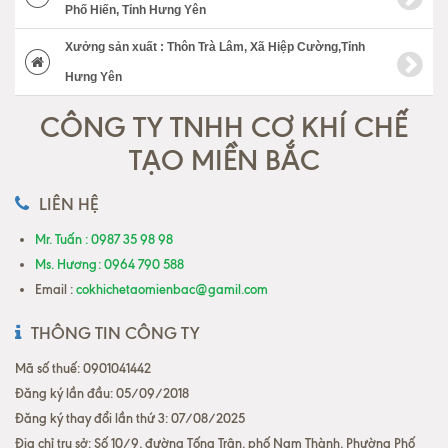
Phố Hiến, Tỉnh Hưng Yên
Xưởng sản xuất : Thôn Trà Lâm, Xã Hiệp Cường,Tỉnh
Hưng Yên
CÔNG TY TNHH CƠ KHÍ CHẾ
TẠO MIỀN BẮC
LIÊN HỆ
Mr. Tuấn : 0987 35 98 98
Ms. Hương: 0964 790 588
Email :
cokhichetaomienbac@gamil.com
THÔNG TIN CÔNG TY
Mã số thuế: 0901041442
Đăng ký lần đầu: 05/09/2018
Đăng ký thay đổi lần thứ 3: 07/08/2025
Địa chỉ trụ sở: Số 10/9, đường Tống Trân, phố Nam Thành, Phường Phố