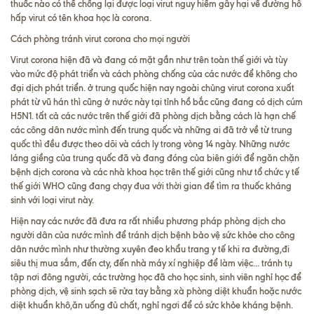
thuốc nào có thể chống lại được loại virut nguy hiểm gây hại về đường hô
hấp virut có tên khoa học là corona.
Cách phòng tránh virut corona cho mọi người
Virut corona hiện đã và đang có mặt gần như trên toàn thế giới và tùy
vào mức độ phát triển và cách phòng chống của các nước để không cho
đại dịch phát triển. ở trung quốc hiện nay ngoài chủng virut corona xuất
phát từ vũ hán thì cũng ở nước này tại tỉnh hồ bắc cũng đang có dịch cúm
H5N1. tất cả các nước trên thế giới đã phòng dịch bằng cách là hạn chế
các công dân nước mình đến trung quốc và những ai đã trở về từ trung
quốc thì đều được theo dõi và cách ly trong vòng 14 ngày. Những nước
láng giềng của trung quốc đã và đang đóng của biên giới để ngăn chặn
bệnh dịch corona và các nhà khoa học trên thế giới cũng như tổ chức y tế
thế giới WHO cũng đang chạy đua với thời gian để tìm ra thuốc kháng
sinh với loại virut này.
Hiện nay các nước đã đưa ra rất nhiều phương pháp phòng dịch cho
người dân của nước mình để tránh dịch bệnh bảo vệ sức khỏe cho công
dân nước mình như thường xuyên đeo khẩu trang y tế khi ra đường,đi
siêu thị mua sắm, đến cty, đến nhà máy xí nghiệp để làm việc... tránh tụ
tập nơi đông người, các trường học đã cho học sinh, sinh viên nghỉ học để
phòng dịch, vệ sinh sạch sẽ rửa tay bằng xà phòng diệt khuẩn hoặc nước
diệt khuẩn khô,ăn uống đủ chất, nghỉ ngơi để có sức khỏe kháng bệnh.