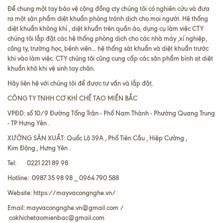
Để chung một tay bảo vệ cộng đồng cty chúng tôi có nghiên cứu và đưa
ra một sản phẩm diệt khuẩn phòng tránh dịch cho mọi người. Hệ thống
diệt khuẩn không khí , diệt khuẩn trên quần áo, dụng cụ làm việc CTY
chúng tôi lắp đặt các hệ thống phòng dịch cho các nhà máy ,xí nghiệp,
công ty, trường học, bệnh viện... hệ thống sát khuẩn và diệt khuẩn trước
khi vào làm việc. CTY chúng tôi cũng cung cấp các sản phẩm bình sịt diệt
khuẩn khô khi vệ sinh tay chân.
Hãy liên hệ với chúng tôi để được tư vấn và lắp đặt.
CÔNG TY TNHH CƠ KHÍ CHẾ TẠO MIỀN BẮC
VPĐD: số 10/9 Đường Tống Trân - Phố Nam Thành - Phường Quang Trung
- TP Hưng Yên .
XƯỞNG SẢN XUẤT: Quốc Lộ 39A , Phố Tiên Cầu , Hiệp Cường ,
Kim Động , Hưng Yên .
Tel: 0221 221 89 98
Hotline: 0987 35 98 98 _ 0964 790 588
Website:
https://mayvacongnghe.vn/
Email: mayvacongnghe.vn@gmail.com /
cokhichetaomienbac@gmail.com