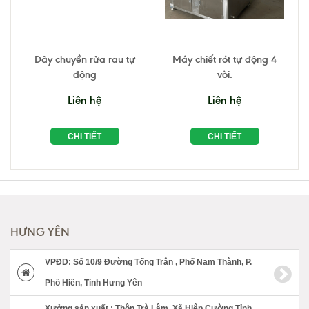
Dây chuyền rửa rau tự
Máy chiết rót tự động 4
động
vòi.
Liên hệ
Liên hệ
CHI TIẾT
CHI TIẾT
HƯNG YÊN
VPĐD: Số 10/9 Đường Tống Trân , Phố Nam Thành, P.
Phố Hiến, Tỉnh Hưng Yên
Xưởng sản xuất : Thôn Trà Lâm, Xã Hiệp Cường,Tỉnh