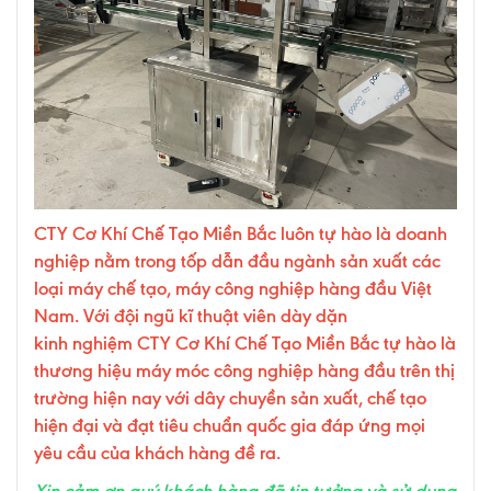
CTY Cơ Khí Chế Tạo Miền Bắc luôn tự hào là doanh
nghiệp nằm trong tốp dẫn đầu ngành sản xuất các
loại máy chế tạo, máy công nghiệp hàng đầu Việt
Nam. Với đội ngũ kĩ thuật viên dày dặn
kinh nghiệm CTY Cơ Khí Chế Tạo Miền Bắc tự hào là
thương hiệu máy móc công nghiệp hàng đầu trên thị
trường hiện nay với dây chuyền sản xuất, chế tạo
hiện đại và đạt tiêu chuẩn quốc gia đáp ứng mọi
yêu cầu của khách hàng đề ra.
Xin cảm ơn quý khách hàng đã tin tưởng và sử dụng