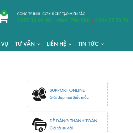
0
CÔNG TY TNHH CƠ KHÍ CHẾ TẠO MIỀN BẮC
0987 35 98 98
0964 790 588
0924 57 78 78
|
|
 VỤ
TƯ VẤN
LIÊN HỆ
TIN TỨC
SUPPORT ONLINE
Giải đáp mọi thắc mắc
DỄ DÀNG THANH TOÁN
Giá cả ưu đãi