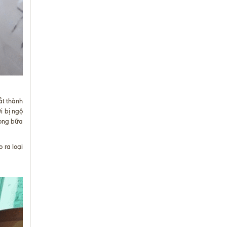
ắt thành
ời bị ngộ
rong bữa
 ra loại