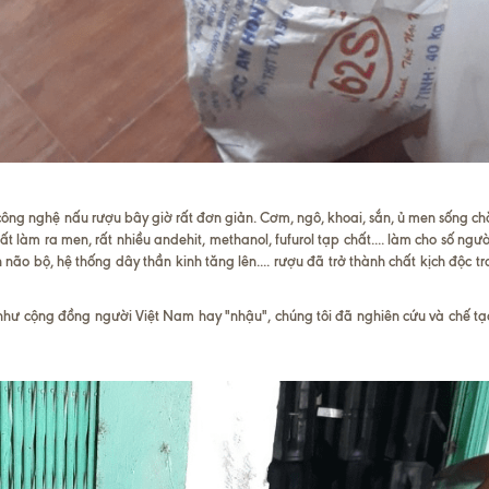
, công nghệ nấu rượu bây giờ rất đơn giản. Cơm, ngô, khoai, sắn, ủ men sống ch
ất làm ra men, rất nhiều andehit, methanol, fufurol tạp chất.... làm cho số ngư
não bộ, hệ thống dây thần kinh tăng lên.... rượu đã trở thành chất kịch độc t
như cộng đồng người Việt Nam hay "nhậu", chúng tôi đã nghiên cứu và chế tạo