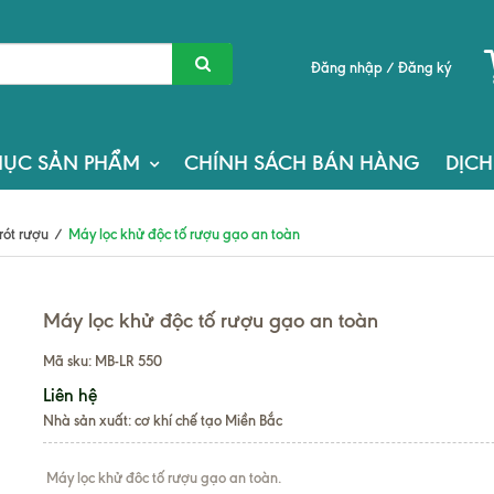
Đăng nhập
/
Đăng ký
ỤC SẢN PHẨM
CHÍNH SÁCH BÁN HÀNG
DỊCH
rót rượu
/
Máy lọc khử độc tố rượu gạo an toàn
Máy lọc khử độc tố rượu gạo an toàn
Mã sku:
MB-LR 550
Liên hệ
Nhà sản xuất: cơ khí chế tạo Miền Bắc
Máy lọc khử đôc tố rượu gạo an toàn.