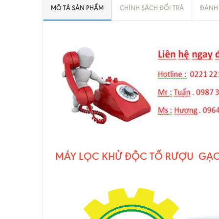
MÔ TẢ SẢN PHẨM
CHÍNH SÁCH ĐỔI TRẢ
ĐÁNH 
MÁY LỌC KHỬ ĐỘC TỐ RƯỢU GẠO