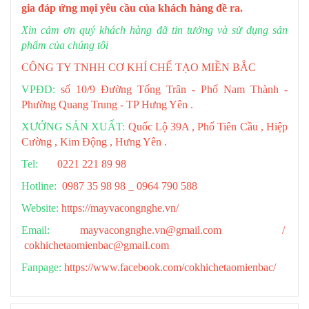
gia đáp ứng mọi yêu cầu của khách hàng đề ra.
Xin cảm ơn quý khách hàng đã tin tưởng và sử dụng sản
phẩm của chúng tôi
CÔNG TY TNHH CƠ KHÍ CHẾ TẠO MIỀN BẮC
VPĐD:
số 10/9 Đường Tống Trân - Phố Nam Thành -
Phường Quang Trung - TP Hưng Yên .
XƯỞNG SẢN XUẤT:
Quốc Lộ 39A , Phố Tiên Cầu , Hiệp
Cường , Kim Động , Hưng Yên .
Tel:
0221 221 89 98
Hotline:
0987 35 98 98 _ 0964 790 588
Website:
https://mayvacongnghe.vn/
Email:
mayvacongnghe.vn@gmail.com /
cokhichetaomienbac@gmail.com
Fanpage:
https://www.facebook.com/cokhichetaomienbac/