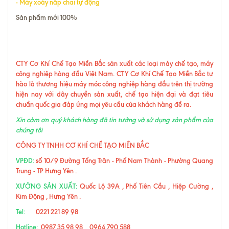
-
Máy xoáy nắp chai tự động
Sản phẩm mới 100%
CTY Cơ Khí Chế Tạo Miền Bắc sản xuất các loại máy chế tạo, máy
công nghiệp hàng đầu Việt Nam. CTY Cơ Khí Chế Tạo Miền Bắc tự
hào là thương hiệu máy móc công nghiệp hàng đầu trên thị trường
hiện nay với dây chuyền sản xuất, chế tạo hiện đại và đạt tiêu
chuẩn quốc gia đáp ứng mọi yêu cầu của khách hàng đề ra.
Xin cảm ơn quý khách hàng đã tin tưởng và sử dụng sản phẩm của
chúng tôi
CÔNG TY TNHH CƠ KHÍ CHẾ TẠO MIỀN BẮC
VPĐD:
số 10/9 Đường Tống Trân - Phố Nam Thành - Phường Quang
Trung - TP Hưng Yên .
XƯỞNG SẢN XUẤT:
Quốc Lộ 39A , Phố Tiên Cầu , Hiệp Cường ,
Kim Động , Hưng Yên .
Tel:
0221 221 89 98
Hotline:
0987 35 98 98 _ 0964 790 588