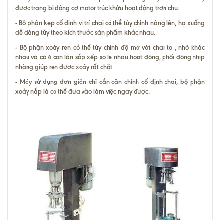
được trang bị động cơ motor trúc khửu hoạt động trơn chu.
- Bộ phận kẹp cố định vị trí chai có thể tùy chỉnh nâng lên, hạ xuống
dễ dàng tùy theo kích thước sản phẩm khác nhau.
- Bộ phận xoáy ren có thể tùy chỉnh độ mở với chai to , nhỏ khác
nhau và có 4 con lăn sắp xếp so le nhau hoạt động, phối động nhịp
nhàng giúp ren được xoáy rất chặt.
- Máy sử dụng đơn giản chỉ cần căn chỉnh cố định chai, bộ phận
xoáy nắp là có thể đưa vào làm việc ngay được.