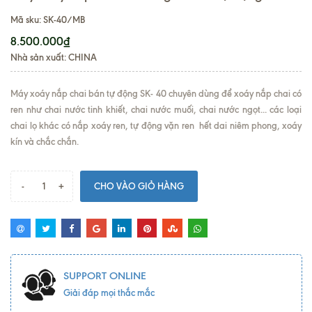
Mã sku:
SK-40/MB
8.500.000₫
Nhà sản xuất: CHINA
Máy xoáy nắp chai bán tự động
SK- 40 chuyên dùng để xoáy nắp chai có
ren như chai nước tinh khiết, chai nước muối, chai nước ngọt... các loại
chai lọ khác có nắp xoáy ren, tự động vặn ren hết dai niêm phong, xoáy
kín và chắc chắn.
-
+
CHO VÀO GIỎ HÀNG
SUPPORT ONLINE
Giải đáp mọi thắc mắc