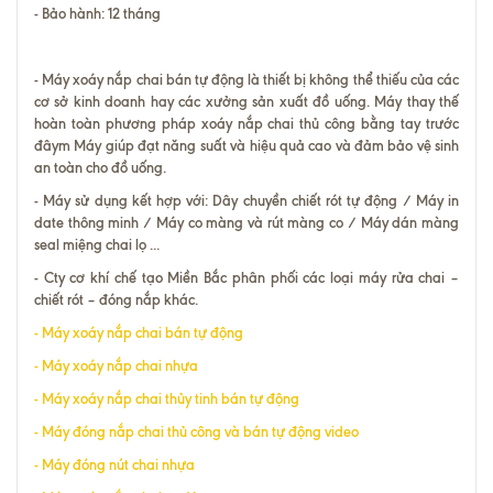
- Bảo hành: 12 tháng
-
Máy xoáy nắp chai bán tự động
là thiết bị không thể thiếu của các
cơ sở kinh doanh hay các xưởng sản xuất đồ uống. Máy thay thế
hoàn toàn phương pháp xoáy nắp chai thủ công bằng tay trước
đâym Máy giúp đạt năng suất và hiệu quả cao và đảm bảo vệ sinh
an toàn cho đồ uống.
- Máy sử dụng kết hợp với: D
ây chuyền chiết rót tự động
/ M
áy in
date thông minh
/ M
áy co màng và rút màng co
/ Máy dán màng
seal miệng chai lọ
...
- Cty cơ khí chế tạo Miền Bắc phân phối các loại máy rửa chai –
chiết rót – đóng nắp khác.
-
Máy xoáy nắp chai bán tự động
-
Máy xoáy nắp chai nhựa
-
Máy xoáy nắp chai thủy tinh bán tự động
-
Máy đóng nắp chai thủ công và bán tự động video
-
Máy đóng nút chai nhựa